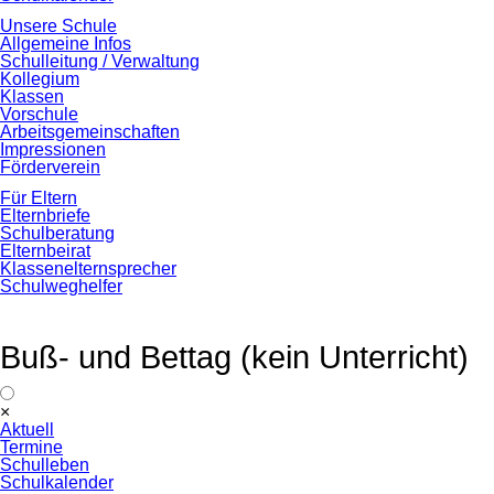
Unsere Schule
Allgemeine Infos
Schulleitung / Verwaltung
Kollegium
Klassen
Vorschule
Arbeitsgemeinschaften
Impressionen
Förderverein
Für Eltern
Elternbriefe
Schulberatung
Elternbeirat
Klassenelternsprecher
Schulweghelfer
Buß- und Bettag (kein Unterricht)
Navigation
×
überspringen
Aktuell
Termine
Schulleben
Schulkalender