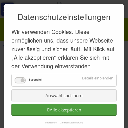
Navigation
Aktuell
Datenschutzeinstellungen
überspringen
Termine
KÄNGURU-WETTBEWERB
Wir verwenden Cookies. Diese
Schulleben
ermöglichen uns, dass unsere Webseite
Schulkalender
Grundschule-Thurnau
Aktuell
Schulleben
Details
zuverlässig und sicher läuft. Mit Klick auf
„Alle akzeptieren“ erklären Sie sich mit
Unsere
17.05.2026 | 17:47
von
Katja Schulze
Schule
der Verwendung einverstanden.
Allgemeine
Details einblenden
Känguru der Mathematik
Essenziell
Infos
Schulleitung
Auswahl speichern
/
Verwaltung
Im März fand der Känguru-Wettbewerb 2026 statt. Über
Alle akzeptieren
920.000 Schülerinnen und Schüler aus mehr als 13.000
Kollegium
Schulen waren dabei. Auch unsere 4. Klasse nahm daran
Impressum
Datenschutzerklärung