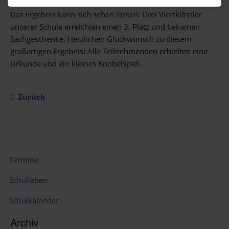
teil. Alle rechneten und knobelten bis die Köpfe rauchten.
Klassen
Das Ergebnis kann sich sehen lassen: Drei Viertklässler
Vorschule
unserer Schule erreichten einen 3. Platz und bekamen
Sachgeschenke. Herzlichen Glückwunsch zu diesem
Arbeitsgemeinschaften
großartigen Ergebnis! Alle Teilnehmenden erhielten eine
Urkunde und ein kleines Knobelspiel.
Impressionen
Förderverein
Zurück
Für
Eltern
Elternbriefe
Navigation
Schulberatung
Termine
überspringen
Elternbeirat
Schulleben
Klassenelternsprecher
Schulkalender
Schulweghelfer
Archiv